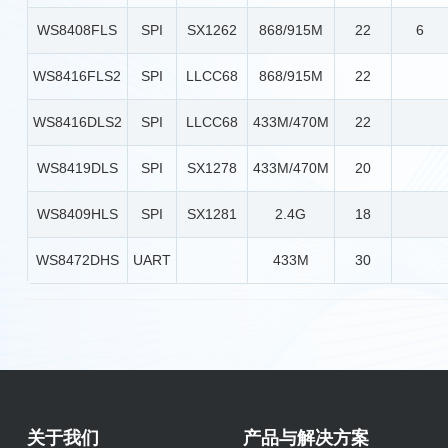
WS8408FLS
SPI
SX1262
868/915M
22
6
WS8416FLS2
SPI
LLCC68
868/915M
22
WS8416DLS2
SPI
LLCC68
433M/470M
22
WS8419DLS
SPI
SX1278
433M/470M
20
WS8409HLS
SPI
SX1281
2.4G
18
WS8472DHS
UART
433M
30
关于我们
产品与解决方案