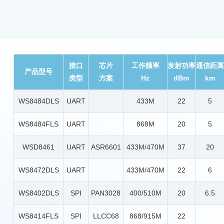
接口
芯片
工作频率
发射功率
通信距离
产品型号
类型
方案
Hz
dBm
km
WS8484DLS
UART
433M
22
5
WS8484FLS
UART
868M
20
5
WSD8461
UART
ASR6601
433M/470M
37
20
WS8472DLS
UART
433M/470M
22
6
WS8402DLS
SPI
PAN3028
400/510M
20
6.5
WS8414FLS
SPI
LLCC68
868/915M
22