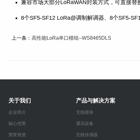
兼容市场大部分LoRaWAN封装方式，可直接替
8个SF5-SF12 LoRa@调制解调器、8个SF5-S
上一条：
高性能LoRa串口模组--WS8465DLS
关于我们
产品与解决方案
企业简介
无线模块
核心优势
通讯设备
荣誉资质
无线传感器