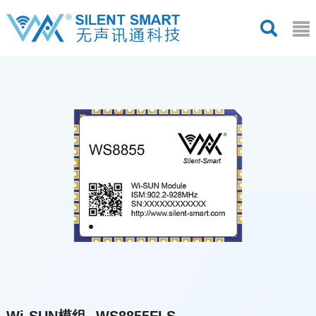
Wi-SUN模组--WS8855FLS