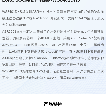
WS8401DHS是采用ASR公司推出的首颗国产支持LoRa的LPWAN无
线通信协议的SoC芯片ASR6601开发而来，支持433/470频段，最大
发射功率30dBm。
ASR6601在单一芯片上集成了通用微控制器和射频单元，包括射频收
发器，调制解调器和一个48 MHz 主频、采用Arm Cortex M4架构的
32位MCU， Flash 容量128kB， SRAM容量16kB，小尺寸，超低功
耗，LoRa调制下支持高达62.5Kbps的空速，(G)FSK调制下支持高达
300Kbps空速，支持LoRaWAN，LinkWAN多种协议标准，适用于多种
物联网应用场景，是目前LPWAN应用国产芯片最佳的选择。
WS8401DHS为纯硬件SoC模组，无法独立使用，用户需要进行二次
开发。（我司支持定制标准LoRaWan、阿里linkWan节点）。
产品特性