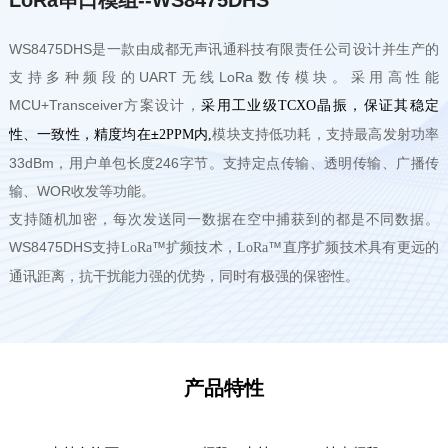
WS8475DHS
是一款由成都无声讯通科技有限责任公司设计并生产的
支持多种频段的UART无线LoRa数传模块。采用高性能
MCU+Transceiver方案设计，
采用工业级
晶振，保证其稳定
TCXO
性、一致性，精度均在±
内
模块支持低功耗，支持最高发射功率
2PPM
,
33dBm，用户单包长度246字节。支持定点传输、透明传输、广播传
输、WOR收发等功能。
支持随机加密，每次发送同一数据在空中捕获到的都是不同数据。
WS8475DHS
支持
™扩频技术，
™直序扩频技术具有更远的
LoRa
LoRa
通讯距离，抗干扰能力强的优势，同时有极强的保密性
。
产品特性