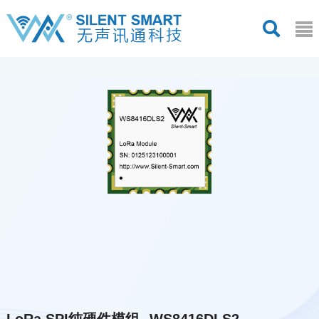
LoRa SPI纯硬件模组--WS8416DLS2