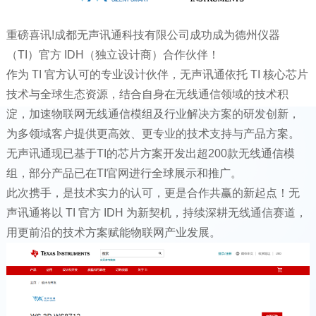
重磅喜讯!成都无声讯通科技有限公司成功成为德州仪器
（TI）官方 IDH（独立设计商）合作伙伴！
作为 TI 官方认可的专业设计伙伴，无声讯通依托 TI 核心芯片
技术与全球生态资源，结合自身在无线通信领域的技术积
淀，加速物联网无线通信模组及行业解决方案的研发创新，
为多领域客户提供更高效、更专业的技术支持与产品方案。
无声讯通现已基于TI的芯片方案开发出超200款无线通信模
组，部分产品已在TI官网进行全球展示和推广。
此次携手，是技术实力的认可，更是合作共赢的新起点！无
声讯通将以 TI 官方 IDH 为新契机，持续深耕无线通信赛道，
用更前沿的技术方案赋能物联网产业发展。