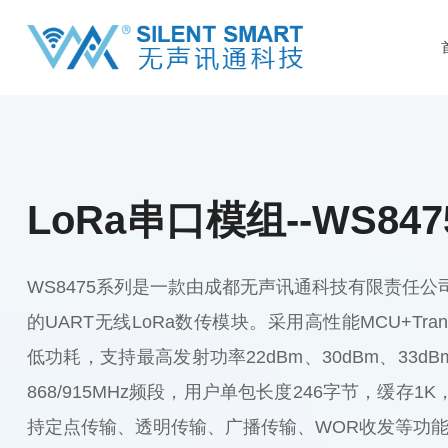
LoRa串口模组--WS847
WS8475系列是一款由成都无声讯通科技有限责任
的UART无线LoRa数传模块。
采用高性能MCU+Tra
低功耗，支持最高发射功率22dBm、30dBm、33dBm，
868/915MHz频段，用户单包长度246字节，缓存
持定点传输、透明传输、广播传输、WOR收发等功