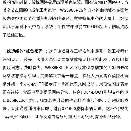
致的临时封路，传统网络极易出现单点故障。而在该Mesh网络中，当
某个节点因断电或施工离线时，WS8858FLS的自动路由功能会在毫秒
级内寻找周边节点重新规划多跳路径。交警指挥中心的大屏上，数据
流几乎感觉不到中断，系统可用性常年维持在99.9%以上，彻底消除
了通信盲区。
一线运维的“减负密码”：
这是该项目在工程实施中最受一线工程师好
评的设计。过去，运维人员排查网络故障需要打开控制柜，连接电脑
抓取日志，费时费力。WS8858FLS v1.3版本特别增加的PD02/NWK
网络状态指示引脚，完美解决了这一痛点。实施人员只需在信控机面
板外接一个小小的LED指示灯：常亮代表入网成功，周期性闪烁表示
正在连接，常高电平则提示网络异常。结合PD04/BOOT引脚支持的串
口Bootloader功能，现场若需升级固件或排查底层问题，无需拆卸模
块，直接通过通信串口即可进行921600波特率的盲刷。这种“可视化
+易维护”的设计，让单次路口运维时间从平均2小时骤降至15分钟。