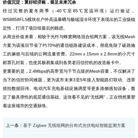
价值沉淀：算好经济账，留足未来冗余
经过完整的夏冬两季（-40℃至85℃宽温环境）运行验证，
WS8858FLS模块在户外高温暴晒与极端湿冷环境下表现出的工业级稳
定性，打消了项目组最后的顾虑。
从商业价值来看，相较于光纤与蜂窝网络混合组网方案，该无线Mesh
方案为该项目节省了约70%的通信链路建设成本，彻底免除了破路施
工的麻烦与后续的公网流量资费。22mm x 15mm x 2.8mm的小尺寸
邮票孔封装，也使其极易集成到各类老旧信控机的改造板卡中。
更重要的是，2.4Mbps的高带宽与千节点级的Mesh容量，不仅解决了
当下的信控协同难题，更为该市未来3至5年接入智能路灯联动、违章
抓拍数据回传、电动汽车充电基础设施调度等更多路侧感知设备，奠
定了极具弹性的底层通信基础。这张看不见的“无线网”，正在悄然重塑
着这座城市的交通脉络。
上一条：
基于 Zigbee 无线组网的分布式光伏电站智能监测方案