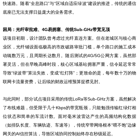
快速路。随着“全息路口”与“区域自适应绿波”建设的推进，传统的通信
底座已无法支撑日益庞大的业务需求。
困局：光纤审批难、4G易拥塞、传统Sub-GHz带宽见顶
该项目初期，设计团队曾考虑过光纤直连方案。但在老城区与核心商
业区，光纤铺设面临极高的市政破路审批门槛，单个路口的施工成本
动辄数万元，且周期长达数月。随后测试的4G/5G公网方案，虽然部
署灵活，但在早晚高峰时段，核心区域基站拥塞严重，信令延迟常常
导致“绿波带”算法失效，变成“红灯阵”；更致命的是，每年数十万的物
联网卡流量资费，让后续的财政运维预算捉襟见肘。
与此同时，部分试点项目采用的传统LoRa等Sub-GHz方案，虽然解决
了布线难题，但受限于几十Kbps的带宽瓶颈，只能勉强传输红绿灯相
位状态和简单的车流计数。面对毫米波雷达产生的高频结构化数据
（如排队长度、车辆轨迹、车速等），传统窄带网络根本“喂不饱”边缘
网关的AI信控算法，导致区域协同控制始终存在秒级延迟。