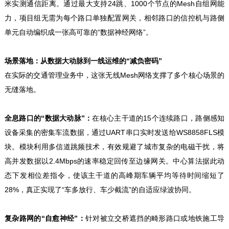
米实测通信距离。通过最大支持24跳、1000个节点的Mesh自组网能
力，项目组无需为每个路口单独配置网关，相邻路口的信控机与路侧
单元自动编织成一张高可靠的“数据神经网络”。
场景落地：从数据大动脉到一线运维的“减负密码”
在实际的交通管理业务中，这张无线Mesh网络支撑了多个核心场景的
无缝落地。
全息路口的“数据大动脉”：
在核心主干道的15个连续路口，路侧感知
设备采集的密集车流数据，通过UART串口实时发送给WS8858FLS模
块。模块利用多信道跳频技术，有效规避了城市复杂的电磁干扰，将
高并发数据以2.4Mbps的速率稳定回传至边缘网关。中心算法据此动
态下发相位差指令，使该主干道的高峰期车辆平均等待时间缩短了
28%，真正实现了“车多放行、车少截流”的自适应绿波协同。
复杂路网的“自愈神经”：
针对被立交桥遮挡的畸形路口或地铁施工导