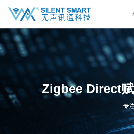
Zigbee Di
专